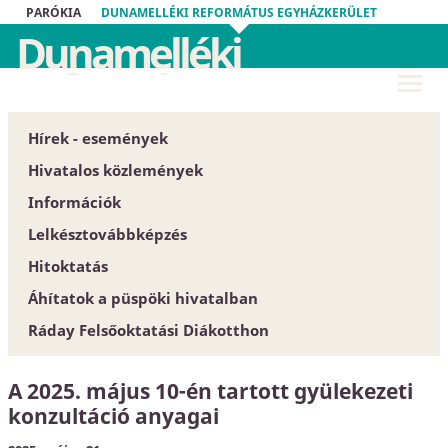
PARÓKIA
DUNAMELLÉKI REFORMÁTUS EGYHÁZKERÜLET
Dunamelléki
Református
Egyházkerület
Hírek - események
Hivatalos közlemények
Információk
Püspöki Hivatal
Lelkésztovábbképzés
Közgyűlés
Egyházközségek
Hitoktatás
Zárt tartalom
Esperesi Hivatalok
Áhítatok a püspöki hivatalban
Szabályrendeletek
Püspöki Hivatal
Hitoktatót keresünk
Ráday Felsőoktatási Diákotthon
Űrlapok
Elnökség és szervezet
Hitoktató állást keres
Dunamellék története
Konferencia-központ
A 2025. május 10-én tartott gyülekezeti
Közlöny
Címtár
konzultáció anyagai
EGYH-KCP projektbeszámoló