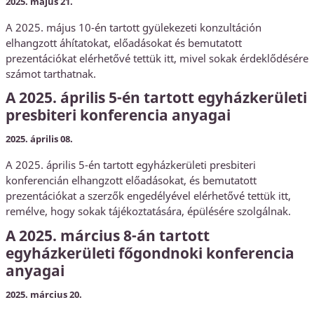
2025. május 21.
Közbeszerzés
A 2025. május 10-én tartott gyülekezeti konzultáción
KEHOP
elhangzott áhítatokat, előadásokat és bemutatott
Kiss Géza emlékház és közösségi központ kialakítása
prezentációkat elérhetővé tettük itt, mivel sokak érdeklődésére
számot tarthatnak.
A 2025. április 5-én tartott egyházkerületi
presbiteri konferencia anyagai
2025. április 08.
A 2025. április 5-én tartott egyházkerületi presbiteri
konferencián elhangzott előadásokat, és bemutatott
prezentációkat a szerzők engedélyével elérhetővé tettük itt,
remélve, hogy sokak tájékoztatására, épülésére szolgálnak.
A 2025. március 8-án tartott
egyházkerületi főgondnoki konferencia
anyagai
2025. március 20.