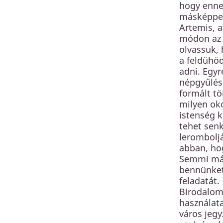
hogy enne
másképpen 
Artemis, 
módon az e
olvassuk, 
a feldühö
adni. Egyr
népgyűlés 
formált t
milyen oko
istenség k
tehet senk
leromboljá
abban, hog
Semmi másr
bennünket 
feladatát.
Birodalom 
használata
város jegy