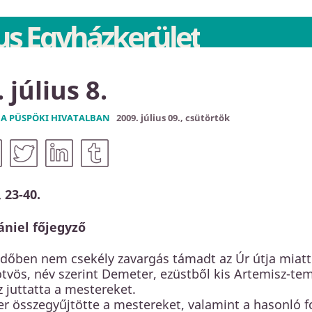
s Egyházkerület
 július 8.
 A PÜSPÖKI HIVATALBAN
2009. július 09., csütörtök
 23-40.
ániel főjegyző
időben nem csekély zavargás támadt az Úr útja miatt
tvös, név szerint Demeter, ezüstből kis Artemisz-tem
 juttatta a mestereket.
r összegyűjtötte a mestereket, valamint a hasonló fog