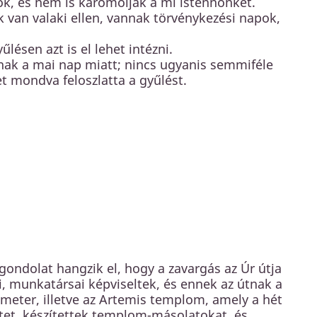
k, és nem is káromolják a mi istennőnket.
van valaki ellen, vannak törvénykezési napok,
ésen azt is el lehet intézni.
lnak a mai nap miatt; nincs ugyanis semmiféle
t mondva feloszlatta a gyűlést.
gondolat hangzik el, hogy a zavargás az Úr útja
ai, munkatársai képviseltek, és ennek az útnak a
meter, illetve az Artemis templom, amely a hét
letet, készítettek templom-másolatokat, és