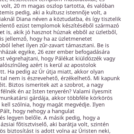
volt, 20 m magas oszlop tartotta, és valóban
emis pedig, aki a kultusz istennője volt, a
aiaknál Diana néven a köztudatba, és így tisztelik
t jelentő ezüst templomok készítéséből származó
et is, akik jó hasznot húznak ebből az üzletből,
is jellemző, hogy ha az üzletmenetet
ól lehet ilyen zűr-zavart támasztani. Be is
ínházak egyike, 26 ezer ember befogadására
st végrehajtani, hogy Pálékat kiüldözzék vagy
valószínűleg azért is kerül az apostolok
att. Ha pedig az Úr útja miatt, akkor olyan
ltal nem is észrevehető, érzékelhető. Mi kapunk
éit. Biztos ismeritek azt a szobrot, a nagy
félnék én az Isten tenyerén? Valami ilyesmit
 munkatársi gárdája, akkor többféle körkörös
 kell szólnia, hogy magát megvédje. Ilyen
Pált, hogy nehogy a hangulat
lés legyen belőle. A másik pedig, hogy a
siai főtisztviselő, aki barátja volt, szintén
 biztosítást is adott volna az Úristen neki,