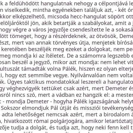
k a feldühödött hangulatnak nehogy a célpontjává le
viselkedik, mintha egyénekben találjuk azt, - két ór
akkor elképzelhető, micsoda hecc-hangulat söpört ot
löljáróktól jön, akik betartják a szabályokat, amit a 
hogy végre a város jegyzője csendesítette le a sokas
dött tömeget, hogy a részérdeknek, az ötvösök, Dem
észt, mert van annak törvényes útja, menjetek bírósá
keretében beszéljék meg ezeket a dolgokat, nem ped
ömeg mondja ki az ítéletet. De a számomra legszebb 
san beszél a jegyző, mikor azt mondja: nem lehet vit
ultuszát támadták volna Pálék, hiszen ez olyan elterj
i, hogy ezt semmibe vegye. Nyilvánvalóan nem voltak 
k. Ügyes taktikus mondatokkal leszereli a hangulatot
y véghezvigyék tettüket csak azért, mert Demeter és 
ól nincs szó, mert a vádban ez hangzik el: a mester
- mondja Demeter - hogyha Pálék igazságának helyt a
 Sokszor elmondjuk Pál útját és missziói tevékenység
adta lehetőséget nemcsak azért, mert a birodalom ált
, hivatkozott római polgárjogára, amikor letartóztatj
zője tudja a dolgát, és tudja azt, hogy neki fenn kell