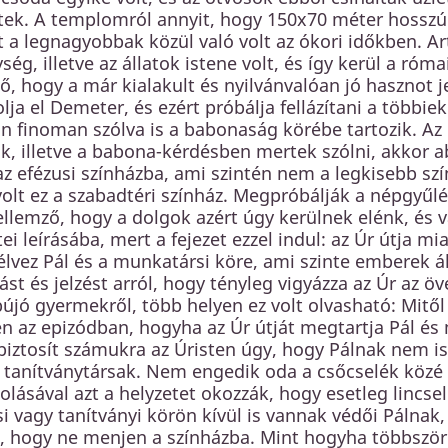
tek. A templomról annyit, hogy 150x70 méter hosszú 
 a legnagyobbak közül való volt az ókori időkben. Art
ég, illetve az állatok istene volt, és így kerül a róm
ző, hogy a már kialakult és nyilvánvalóan jó haszno
lja el Demeter, és ezért próbálja fellázítani a többiek
 finoman szólva is a babonaság körébe tartozik. Az 
, illetve a babona-kérdésben mertek szólni, akkor abb
z efézusi színházba, ami szintén nem a legkisebb sz
olt ez a szabadtéri színház. Megpróbálják a népgyűlé
 Jellemző, hogy a dolgok azért úgy kerülnek elénk, és 
ei leírásába, mert a fejezet ezzel indul: az Úr útja mi
lvez Pál és a munkatársi köre, ami szinte emberek á
ást és jelzést arról, hogy tényleg vigyázza az Úr az öv
újó gyermekről, több helyen ez volt olvasható: Mitől 
n az epizódban, hogyha az Úr útját megtartja Pál és
iztosít számukra az Úristen úgy, hogy Pálnak nem is
 tanítványtársak. Nem engedik oda a csőcselék közé 
olásával azt a helyzetet okozzák, hogy esetleg lincse
 vagy tanítványi körön kívül is vannak védői Pálnak, áz
, hogy ne menjen a színházba. Mint hogyha többszörös