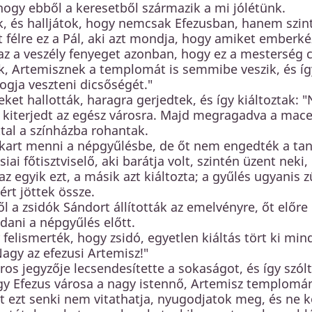
hogy ebből a keresetből származik a mi jólétünk.
ok, és halljátok, hogy nemcsak Efezusban, hanem szi
t félre ez a Pál, aki azt mondja, hogy amiket emberké
z a veszély fenyeget azonban, hogy ez a mesterség c
, Artemisznek a templomát is semmibe veszik, és így
 fogja veszteni dicsőségét."
ket hallották, haragra gerjedtek, és így kiáltoztak: "
 kiterjedt az egész városra. Majd megragadva a maced
tal a színházba rohantak.
akart menni a népgyűlésbe, de őt nem engedték a tan
iai főtisztviselő, aki barátja volt, szintén üzent neki
az egyik ezt, a másik azt kiáltozta; a gyűlés ugyanis 
ért jöttek össze.
 a zsidók Sándort állították az emelvényre, őt előre
dani a népgyűlés előtt.
felismerték, hogy zsidó, egyetlen kiáltás tört ki mind
Nagy az efezusi Artemisz!"
ros jegyzője lecsendesítette a sokaságot, és így szólt
y Efezus városa a nagy istennő, Artemisz templomának
át ezt senki nem vitathatja, nyugodjatok meg, és ne