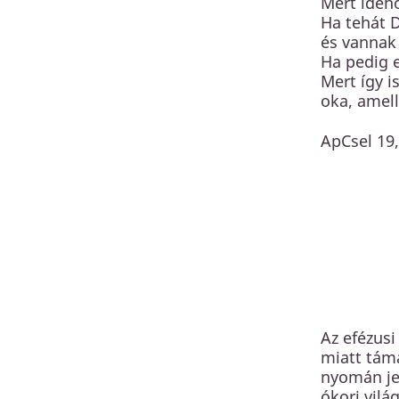
Mert ideh
Ha tehát 
és vannak 
Ha pedig e
Mert így i
oka, amell
ApCsel 19,
Az efézusi
miatt táma
nyomán jel
ókori vilá