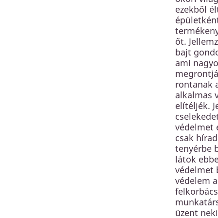
ezekből él
épületként
termékenys
őt. Jellem
bajt gondo
ami nagyon
megrontják
rontanak a
alkalmas v
elítéljék.
cselekedet
védelmet é
csak hírad
tenyérbe b
látok ebbe
védelmet b
védelem a
felkorbács
munkatársi
üzent neki