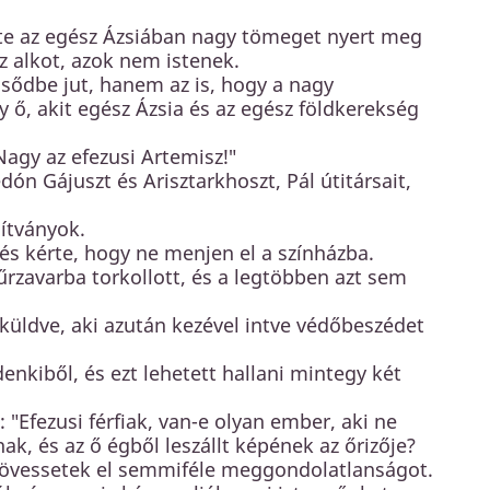
nte az egész Ázsiában nagy tömeget nyert meg
z alkot, azok nem istenek.
sődbe jut, hanem az is, hogy a nagy
 ő, akit egész Ázsia és az egész földkerekség
Nagy az efezusi Artemisz!"
ón Gájuszt és Arisztarkhoszt, Pál útitársait,
ítványok.
, és kérte, hogy ne menjen el a színházba.
zűrzavarba torkollott, és a legtöbben azt sem
 küldve, aki azután kezével intve védőbeszédet
enkiből, és ezt lehetett hallani mintegy két
: "Efezusi férfiak, van-e olyan ember, aki ne
, és az ő égből leszállt képének az őrizője?
 kövessetek el semmiféle meggondolatlanságot.