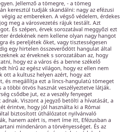
gyen. Jellemző a tömegre, - a tömeg
án keresztül tudják skandálni: nagy az efézusi
t végig az embereken. A végső védelem, érdekes
jog meg a városvezetés rájuk testált. Azt
ágot. És szépen, érvek sorozatával meggyőzi ezt
eter érdekének nem kellene olyan nagy hangot
gra és pereljétek őket, vagy tisztességesen
ig egy hirtelen összeverődött hangulat által
ezeknek az érveknek s sorozatában az, hogy
atni, hogy ez a város és a benne székelő
edt hírű az egész világon, hogy ez ellen nem
ott a kultusz helyen azért, hogy azt
, és megállítja ezt a lincs-hangulatú tömeget
a többi ötvös hasznát veszélyeztetve látják.
ség csődbe jut, ez a veszély fenyeget
dnak. Viszont a jegyző betölti a hívatását, a
ét érintve, hogy jól használta ki a Római
al biztosított úthálózatot nyilvánvaló
ák, hanem azért is, mert íme itt, Efézusban a
 tartani mindenáron a törvényességet. És az