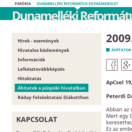
PARÓKIA
DUNAMELLÉKI REFORMÁTUS EGYHÁZKERÜLET
Dunamelléki Reformátu
2009.
Hírek - események
Hivatalos közlemények
ÁHÍTATOK
Információk
Püspöki Hivatal
Lelkésztovábbképzés
Közgyűlés
Egyházközségek
Hitoktatás
Zárt tartalom
Esperesi Hivatalok
ApCsel 19,
Áhítatok a püspöki hivatalban
Szabályrendeletek
Püspöki Hivatal
Hitoktatót keresünk
Peterdi D
Ráday Felsőoktatási Diákotthon
Űrlapok
Elnökség és szervezet
Hitoktató állást keres
Dunamellék története
Konferencia-központ
Abban az 
Mert egy ö
Közlöny
Címtár
KAPCSOLAT
keresethez
EGYH-KCP projektbeszámoló
Ez az embe