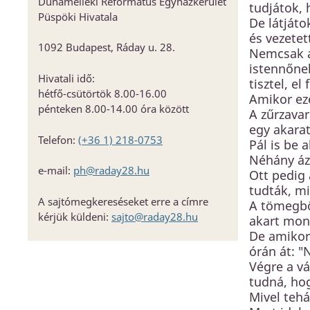
Dunamelléki Református Egyházkerület
tudjátok, 
Közbeszerzés
Püspöki Hivatala
De látját
KEHOP
és vezetet
1092 Budapest, Ráday u. 28.
Kiss Géza emlékház és közösségi
Nemcsak a
központ kialakítása
istennőnek
Hivatali idő:
tisztel, el
hétfő-csütörtök 8.00-16.00
Amikor eze
pénteken 8.00-14.00 óra között
A zűrzavar
egy akarat
Telefon:
(+36 1) 218-0753
Pál is be 
Néhány ázs
e-mail:
ph@raday28.hu
Ott pedig 
tudták, mi
A sajtómegkereséseket erre a címre
A tömegből
kérjük küldeni:
sajto@raday28.hu
akart mon
De amikor 
órán át: "
Végre a vá
tudná, hog
Mivel teh