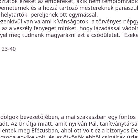
oztátok ezeket az embereket, akik nem templomrabló
Demeternek és a hozzá tartozó mestereknek panaszuk 
helytartók, pereljenek ott egymással.
zenkívül van valami kívánságotok, a törvényes népgyűl
s az a veszély fenyeget minket, hogy lázadással vádo
yel meg tudnánk magyarázni ezt a csődületet." Ezeke
 23-40
 dolgok bevezetőjében, a mai szakaszban egy fontos 
dt. Az Úr útja miatt, amit nyilván Pál, tanítványtárs
entek meg Efézusban, ahol ott volt ez a bizonyos De
gcsoda egyike volt, és az ötvösök ebből csináltak üz