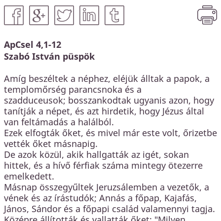
Közbeszerzés
KEHOP
Kiss Géza emlékház és közösségi központ kialakítása
ApCsel 4,1-12
Szabó István püspök
Amíg beszéltek a néphez, eléjük álltak a papok, a
templomőrség parancsnoka és a
szadduceusok; bosszankodtak ugyanis azon, hogy
tanítják a népet, és azt hirdetik, hogy Jézus által
van feltámadás a halálból.
Ezek elfogták őket, és mivel már este volt, őrizetbe
vették őket másnapig.
De azok közül, akik hallgatták az igét, sokan
hittek, és a hívő férfiak száma mintegy ötezerre
emelkedett.
Másnap összegyűltek Jeruzsálemben a vezetők, a
vének és az írástudók; Annás a főpap, Kajafás,
János, Sándor és a főpapi család valamennyi tagja.
Középre állították és vallatták őket: "Milyen