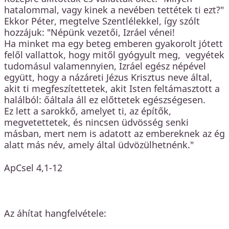
hatalommal, vagy kinek a nevében tettétek ti ezt?"
Ekkor Péter, megtelve Szentlélekkel, így szólt
hozzájuk: "Népünk vezetői, Izráel vénei!
Ha minket ma egy beteg emberen gyakorolt jótett
felől vallattok, hogy mitől gyógyult meg, vegyétek
tudomásul valamennyien, Izráel egész népével
együtt, hogy a názáreti Jézus Krisztus neve által,
akit ti megfeszítettetek, akit Isten feltámasztott a
halálból: őáltala áll ez előttetek egészségesen.
Ez lett a sarokkő, amelyet ti, az építők,
megvetettetek, és nincsen üdvösség senki
másban, mert nem is adatott az embereknek az ég
alatt más név, amely által üdvözülhetnénk."
ApCsel 4,1-12
Az áhítat hangfelvétele: