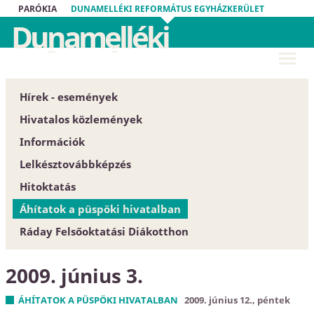
PARÓKIA
DUNAMELLÉKI REFORMÁTUS EGYHÁZKERÜLET
Dunamelléki
Református
Egyházkerület
Hírek - események
Hivatalos közlemények
Információk
Püspöki Hivatal
Lelkésztovábbképzés
Közgyűlés
Egyházközségek
Hitoktatás
Zárt tartalom
Esperesi Hivatalok
Áhítatok a püspöki hivatalban
Szabályrendeletek
Püspöki Hivatal
Hitoktatót keresünk
Ráday Felsőoktatási Diákotthon
Űrlapok
Elnökség és szervezet
Hitoktató állást keres
Dunamellék története
Konferencia-központ
2009. június 3.
Közlöny
Címtár
EGYH-KCP projektbeszámoló
ÁHÍTATOK A PÜSPÖKI HIVATALBAN
2009. június 12., péntek