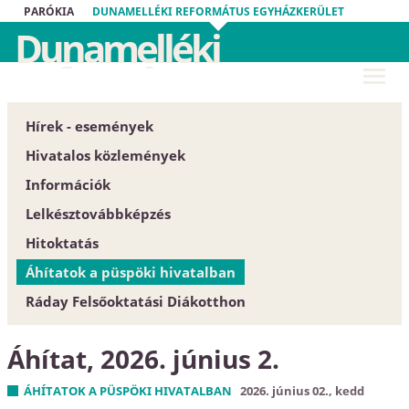
PARÓKIA
DUNAMELLÉKI REFORMÁTUS EGYHÁZKERÜLET
Dunamelléki
Református
Egyházkerület
Hírek - események
Hivatalos közlemények
Információk
Püspöki Hivatal
Lelkésztovábbképzés
Közgyűlés
Egyházközségek
Hitoktatás
Zárt tartalom
Esperesi Hivatalok
Áhítatok a püspöki hivatalban
Szabályrendeletek
Püspöki Hivatal
Hitoktatót keresünk
Ráday Felsőoktatási Diákotthon
Űrlapok
Elnökség és szervezet
Hitoktató állást keres
Dunamellék története
Konferencia-központ
Áhítat, 2026. június 2.
Közlöny
Címtár
EGYH-KCP projektbeszámoló
ÁHÍTATOK A PÜSPÖKI HIVATALBAN
2026. június 02., kedd