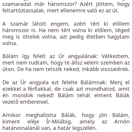
szamaradat már háromszor? Azért jöttem, hogy
feltartóztassalak, mert ellenemre való ez az út.
A szamár látott engem, azért tért ki előlem
háromszor is. Ha nem tért volna ki előlem, téged
meg is öltelek volna, azt pedig életben hagytam
volna.
Bálám így felelt az Úr angyalának: Vétkeztem,
mert nem tudtam, hogy te állsz velem szemben az
úton. De ha nem tetszik neked, inkább visszatérek.
De az Úr angyala ezt felelte Bálámnak: Menj el
ezekkel a férfiakkal, de csak azt mondhatod, amit
én mondok neked! Bálám tehát elment Bálák
vezető embereivel.
Amikor meghallotta Bálák, hogy jön Bálám,
kiment eléje Ír-Móábig, amely az Arnón
határvonalánál van, a határ legszélén.