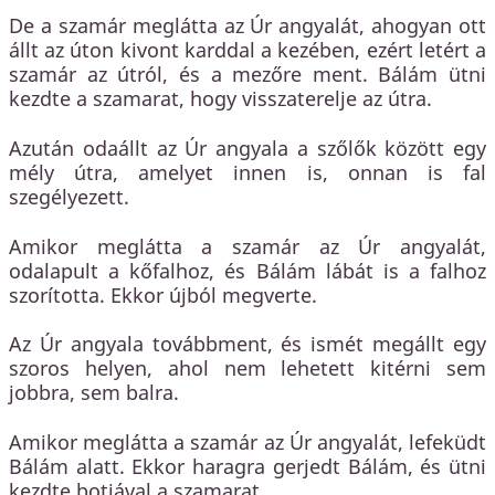
De a szamár meglátta az Úr angyalát, ahogyan ott
állt az úton kivont karddal a kezében, ezért letért a
szamár az útról, és a mezőre ment. Bálám ütni
kezdte a szamarat, hogy visszaterelje az útra.
Azután odaállt az Úr angyala a szőlők között egy
mély útra, amelyet innen is, onnan is fal
szegélyezett.
Amikor meglátta a szamár az Úr angyalát,
odalapult a kőfalhoz, és Bálám lábát is a falhoz
szorította. Ekkor újból megverte.
Az Úr angyala továbbment, és ismét megállt egy
szoros helyen, ahol nem lehetett kitérni sem
jobbra, sem balra.
Amikor meglátta a szamár az Úr angyalát, lefeküdt
Bálám alatt. Ekkor haragra gerjedt Bálám, és ütni
kezdte botjával a szamarat.