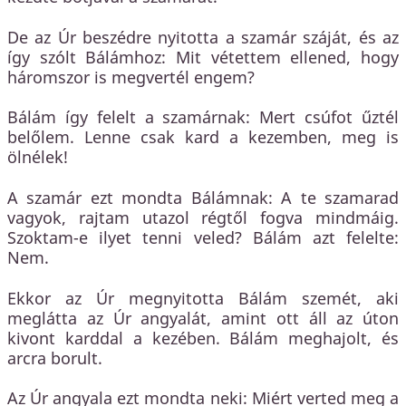
De az Úr beszédre nyitotta a szamár száját, és az
így szólt Bálámhoz: Mit vétettem ellened, hogy
háromszor is megvertél engem?
Bálám így felelt a szamárnak: Mert csúfot űztél
belőlem. Lenne csak kard a kezemben, meg is
ölnélek!
A szamár ezt mondta Bálámnak: A te szamarad
vagyok, rajtam utazol régtől fogva mindmáig.
Szoktam-e ilyet tenni veled? Bálám azt felelte:
Nem.
Ekkor az Úr megnyitotta Bálám szemét, aki
meglátta az Úr angyalát, amint ott áll az úton
kivont karddal a kezében. Bálám meghajolt, és
arcra borult.
Az Úr angyala ezt mondta neki: Miért verted meg a