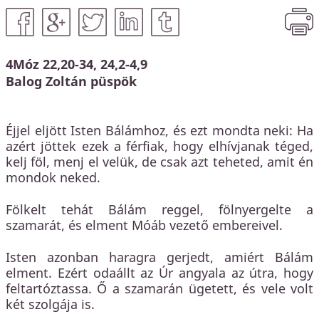
Közbeszerzés
KEHOP
Kiss Géza emlékház és közösségi központ kialakítása
4Móz 22,20-34, 24,2-4,9
Balog Zoltán püspök
Éjjel eljött Isten Bálámhoz, és ezt mondta neki: Ha
azért jöttek ezek a férfiak, hogy elhívjanak téged,
kelj föl, menj el velük, de csak azt teheted, amit én
mondok neked.
Fölkelt tehát Bálám reggel, fölnyergelte a
szamarát, és elment Móáb vezető embereivel.
Isten azonban haragra gerjedt, amiért Bálám
elment. Ezért odaállt az Úr angyala az útra, hogy
feltartóztassa. Ő a szamarán ügetett, és vele volt
két szolgája is.