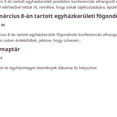
lis 5-én tartott egyházkerületi presbiteri konferencián elhangzott
 elérhetővé tettük itt, remélve, hogy sokak tájékoztatására, épülé
március 8-án tartott egyházkerületi főgon
 20.
ius 8-án tartott egyházkerületi főgondnoki konferencián elhangzo
is sokan érdeklődtek, jelezve, hogy szívesen...
ynaptár
1.
eti és egyházmegyei események dátumai és helyszínei