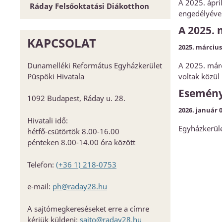
A 2025. ápri
Ráday Felsőoktatási Diákotthon
Űrlapok
Elnökség és szervezet
Hitoktató állást keres
engedélyével
Dunamellék története
Konferencia-központ
A 2025. 
Közlöny
Címtár
KAPCSOLAT
2025. március
EGYH-KCP projektbeszámoló
Dunamelléki Református Egyházkerület
A 2025. márc
Közbeszerzés
Püspöki Hivatala
voltak közül 
KEHOP
Esemén
1092 Budapest, Ráday u. 28.
Kiss Géza emlékház és közösségi
2026. január 0
központ kialakítása
Hivatali idő:
Egyházkerül
hétfő-csütörtök 8.00-16.00
pénteken 8.00-14.00 óra között
Telefon:
(+36 1) 218-0753
e-mail:
ph@raday28.hu
A sajtómegkereséseket erre a címre
kérjük küldeni:
sajto@raday28.hu