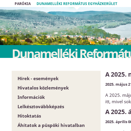
PARÓKIA
DUNAMELLÉKI REFORMÁTUS EGYHÁZKERÜLET
Dunamelléki Reformátu
A 2025. 
Hírek - események
2025. május 2
Hivatalos közlemények
A 2025. máju
Információk
Püspöki Hivatal
itt, mivel s
Lelkésztovábbképzés
Közgyűlés
Egyházközségek
A 2025. 
Hitoktatás
Zárt tartalom
Esperesi Hivatalok
2025. április 0
Áhítatok a püspöki hivatalban
Szabályrendeletek
Püspöki Hivatal
Hitoktatót keresünk