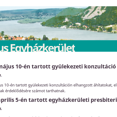
s Egyházkerület
május 10-én tartott gyülekezeti konzultáci
1.
s 10-én tartott gyülekezeti konzultáción elhangzott áhítatokat, e
okak érdeklődésére számot tarthatnak.
április 5-én tartott egyházkerületi presbite
8.