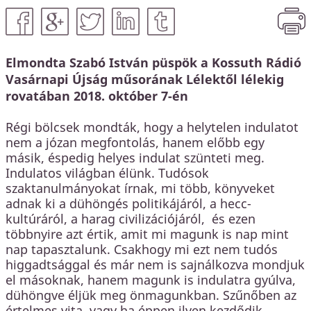
Közbeszerzés
KEHOP
Kiss Géza emlékház és közösségi központ kialakítása
Elmondta Szabó István püspök a Kossuth Rádió
Vasárnapi Újság műsorának Lélektől lélekig
rovatában 2018. október 7-én
Régi bölcsek mondták, hogy a helytelen indulatot
nem a józan megfontolás, hanem előbb egy
másik, éspedig helyes indulat szünteti meg.
Indulatos világban élünk. Tudósok
szaktanulmányokat írnak, mi több, könyveket
adnak ki a dühöngés politikájáról, a hecc-
kultúráról, a harag civilizációjáról, és ezen
többnyire azt értik, amit mi magunk is nap mint
nap tapasztalunk. Csakhogy mi ezt nem tudós
higgadtsággal és már nem is sajnálkozva mondjuk
el másoknak, hanem magunk is indulatra gyúlva,
dühöngve éljük meg önmagunkban. Szűnőben az
értelmes vita, vagy ha éppen ilyen kezdődik