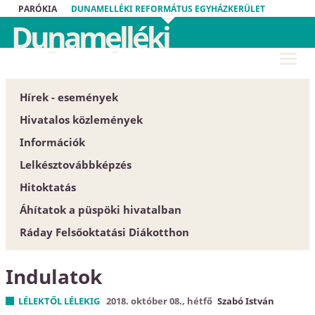
PARÓKIA
DUNAMELLÉKI REFORMÁTUS EGYHÁZKERÜLET
Dunamelléki
Református
Egyházkerület
Hírek - események
Hivatalos közlemények
Információk
Püspöki Hivatal
Lelkésztovábbképzés
Közgyűlés
Egyházközségek
Hitoktatás
Zárt tartalom
Esperesi Hivatalok
Áhítatok a püspöki hivatalban
Szabályrendeletek
Püspöki Hivatal
Hitoktatót keresünk
Ráday Felsőoktatási Diákotthon
Űrlapok
Elnökség és szervezet
Hitoktató állást keres
Dunamellék története
Konferencia-központ
Indulatok
Közlöny
Címtár
EGYH-KCP projektbeszámoló
LÉLEKTŐL LÉLEKIG
2018. október 08., hétfő
Szabó István