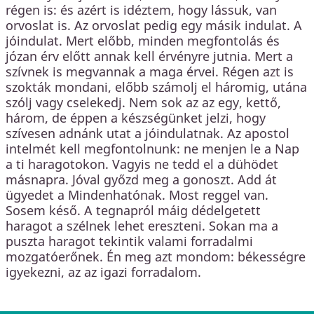
régen is: és azért is idéztem, hogy lássuk, van
orvoslat is. Az orvoslat pedig egy másik indulat. A
jóindulat. Mert előbb, minden megfontolás és
józan érv előtt annak kell érvényre jutnia. Mert a
szívnek is megvannak a maga érvei. Régen azt is
szokták mondani, előbb számolj el háromig, utána
szólj vagy cselekedj. Nem sok az az egy, kettő,
három, de éppen a készségünket jelzi, hogy
szívesen adnánk utat a jóindulatnak. Az apostol
intelmét kell megfontolnunk: ne menjen le a Nap
a ti haragotokon. Vagyis ne tedd el a dühödet
másnapra. Jóval győzd meg a gonoszt. Add át
ügyedet a Mindenhatónak. Most reggel van.
Sosem késő. A tegnapról máig dédelgetett
haragot a szélnek lehet ereszteni. Sokan ma a
puszta haragot tekintik valami forradalmi
mozgatóerőnek. Én meg azt mondom: békességre
igyekezni, az az igazi forradalom.