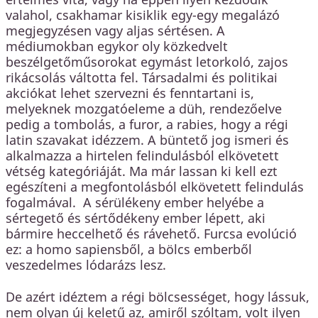
valahol, csakhamar kisiklik egy-egy megalázó
megjegyzésen vagy aljas sértésen. A
médiumokban egykor oly közkedvelt
beszélgetőműsorokat egymást letorkoló, zajos
rikácsolás váltotta fel. Társadalmi és politikai
akciókat lehet szervezni és fenntartani is,
melyeknek mozgatóeleme a düh, rendezőelve
pedig a tombolás, a furor, a rabies, hogy a régi
latin szavakat idézzem. A büntető jog ismeri és
alkalmazza a hirtelen felindulásból elkövetett
vétség kategóriáját. Ma már lassan ki kell ezt
egészíteni a megfontolásból elkövetett felindulás
fogalmával. A sérülékeny ember helyébe a
sértegető és sértődékeny ember lépett, aki
bármire heccelhető és rávehető. Furcsa evolúció
ez: a homo sapiensből, a bölcs emberből
veszedelmes lódarázs lesz.
De azért idéztem a régi bölcsességet, hogy lássuk,
nem olyan új keletű az, amiről szóltam, volt ilyen