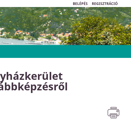
BELÉPÉS
REGISZTRÁCIÓ
yházkerület
vábbképzésről