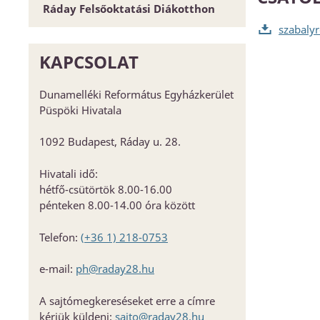
Ráday Felsőoktatási Diákotthon
Űrlapok
Elnökség és szervezet
Hitoktató állást keres
szabalyr
Dunamellék története
Konferencia-központ
Közlöny
Címtár
KAPCSOLAT
EGYH-KCP projektbeszámoló
Dunamelléki Református Egyházkerület
Közbeszerzés
Püspöki Hivatala
KEHOP
1092 Budapest, Ráday u. 28.
Kiss Géza emlékház és közösségi
központ kialakítása
Hivatali idő:
hétfő-csütörtök 8.00-16.00
pénteken 8.00-14.00 óra között
Telefon:
(+36 1) 218-0753
e-mail:
ph@raday28.hu
A sajtómegkereséseket erre a címre
kérjük küldeni:
sajto@raday28.hu