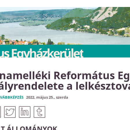
s Egyházkerület
namelléki Református Eg
ályrendelete a lelkészto
OVÁBBKÉPZÉS
2022. május 25., szerda
LT ÁLLOMÁNYOK