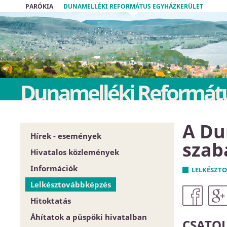
PARÓKIA
DUNAMELLÉKI REFORMÁTUS EGYHÁZKERÜLET
Dunamelléki Reformátu
A Du
Hírek - események
szab
Hivatalos közlemények
Információk
Püspöki Hivatal
LELKÉSZT
Lelkésztovábbképzés
Közgyűlés
Egyházközségek
Hitoktatás
Zárt tartalom
Esperesi Hivatalok
Áhítatok a püspöki hivatalban
Szabályrendeletek
Püspöki Hivatal
Hitoktatót keresünk
CSATO