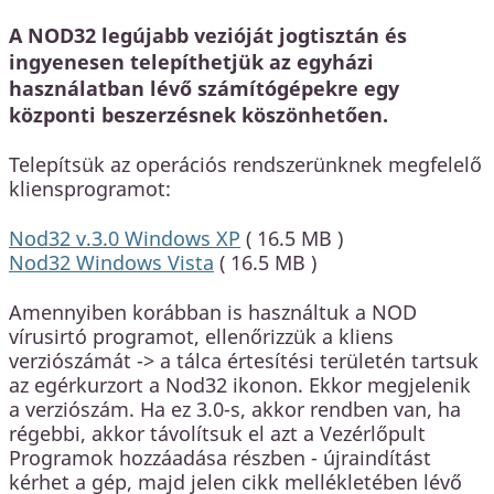
A NOD32 legújabb vezióját jogtisztán és
ingyenesen telepíthetjük az egyházi
használatban lévő számítógépekre egy
központi beszerzésnek köszönhetően.
Telepítsük az operációs rendszerünknek megfelelő
kliensprogramot:
Nod32 v.3.0 Windows XP
( 16.5 MB )
Nod32 Windows Vista
( 16.5 MB )
Amennyiben korábban is használtuk a NOD
vírusirtó programot, ellenőrizzük a kliens
verziószámát -> a tálca értesítési területén tartsuk
az egérkurzort a Nod32 ikonon. Ekkor megjelenik
a verziószám. Ha ez 3.0-s, akkor rendben van, ha
régebbi, akkor távolítsuk el azt a Vezérlőpult
Programok hozzáadása részben - újraindítást
kérhet a gép, majd jelen cikk mellékletében lévő