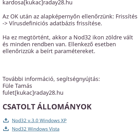
kardosa[kukac]raday28.hu
Az OK után az alapképernyőn ellenőrzünk: Frissítés
-> Vírusdefiniciós adatbázis frissítése.
Ha ez megtörtént, akkor a Nod32 ikon zöldre vált
és minden rendben van. Ellenkező esetben
ellenőrizzük a beírt paramétereket.
További információ, segítségnyújtás:
Füle Tamás
fulet[kukac]raday28.hu
CSATOLT ÁLLOMÁNYOK
Nod32 v.3.0 Windows XP
Nod32 Windows Vista