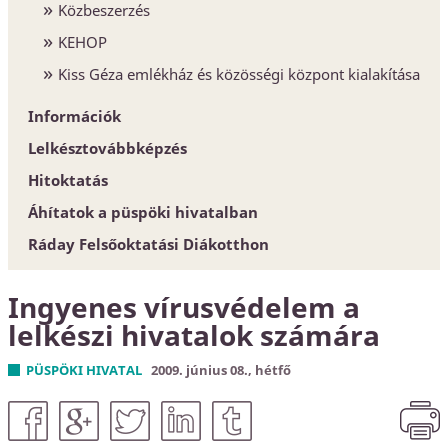
Közbeszerzés
KEHOP
Kiss Géza emlékház és közösségi központ kialakítása
Információk
Lelkésztovábbképzés
Egyházközségek
Hitoktatás
Esperesi Hivatalok
Áhítatok a püspöki hivatalban
Püspöki Hivatal
Hitoktatót keresünk
Ráday Felsőoktatási Diákotthon
Elnökség és szervezet
Hitoktató állást keres
Konferencia-központ
Ingyenes vírusvédelem a
Címtár
lelkészi hivatalok számára
PÜSPÖKI HIVATAL
2009. június 08., hétfő