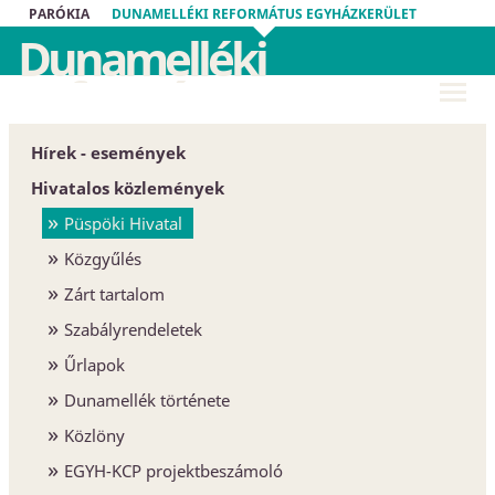
PARÓKIA
DUNAMELLÉKI REFORMÁTUS EGYHÁZKERÜLET
Dunamelléki
Református
Egyházkerület
Hírek - események
Hivatalos közlemények
Püspöki Hivatal
Közgyűlés
Zárt tartalom
Szabályrendeletek
Űrlapok
Dunamellék története
Közlöny
EGYH-KCP projektbeszámoló