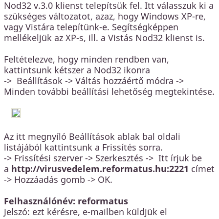
Nod32 v.3.0 klienst telepítsük fel. Itt válasszuk ki a
szükséges változatot, azaz, hogy Windows XP-re,
vagy Vistára telepítünk-e. Segítségképpen
mellékeljük az XP-s, ill. a Vistás Nod32 klienst is.
Feltételezve, hogy minden rendben van,
kattintsunk kétszer a Nod32 ikonra
-> Beállítások -> Váltás hozzáértő módra ->
Minden további beállítási lehetőség megtekintése.
Az itt megnyíló Beállítások ablak bal oldali
listájából kattintsunk a Frissítés sorra.
-> Frissítési szerver -> Szerkesztés -> Itt írjuk be
a
http://virusvedelem.reformatus.hu:222
1
címet
-> Hozzáadás gomb -> OK.
Felhasználónév: reformatus
Jelszó: ezt kérésre, e-mailben küldjük el