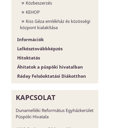
Közbeszerzés
KEHOP
Kiss Géza emlékház és közösségi
központ kialakítása
Információk
Lelkésztovábbképzés
Egyházközségek
Hitoktatás
Esperesi Hivatalok
Áhítatok a püspöki hivatalban
Püspöki Hivatal
Hitoktatót keresünk
Ráday Felsőoktatási Diákotthon
Elnökség és szervezet
Hitoktató állást keres
Konferencia-központ
Címtár
KAPCSOLAT
Dunamelléki Református Egyházkerület
Püspöki Hivatala