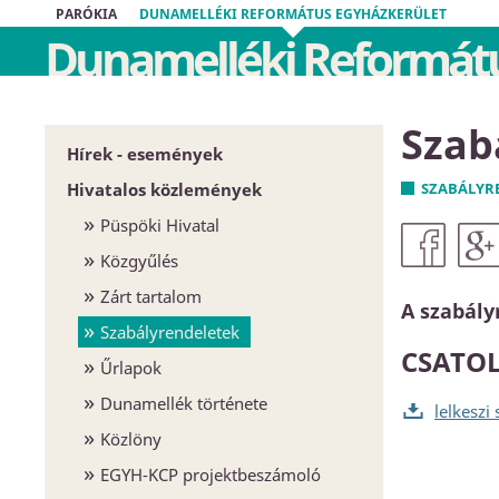
PARÓKIA
DUNAMELLÉKI REFORMÁTUS EGYHÁZKERÜLET
Dunamelléki Reformátu
Szab
Hírek - események
Hivatalos közlemények
SZABÁLYR
Püspöki Hivatal
Közgyűlés
Zárt tartalom
A szabály
Szabályrendeletek
CSATO
Űrlapok
Dunamellék története
lelkeszi
Közlöny
EGYH-KCP projektbeszámoló