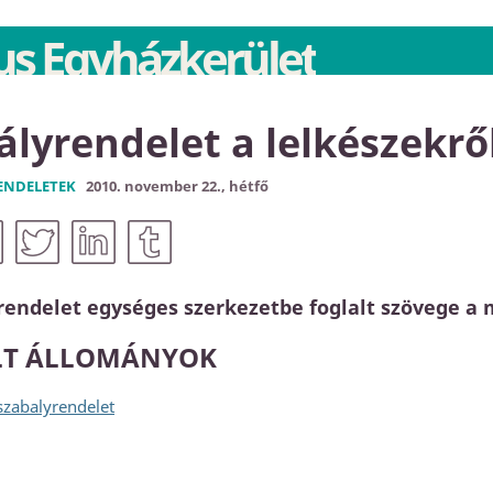
s Egyházkerület
ályrendelet a lelkészekrő
ENDELETEK
2010. november 22., hétfő
rendelet egységes szerkezetbe foglalt szövege a 
LT ÁLLOMÁNYOK
 szabalyrendelet